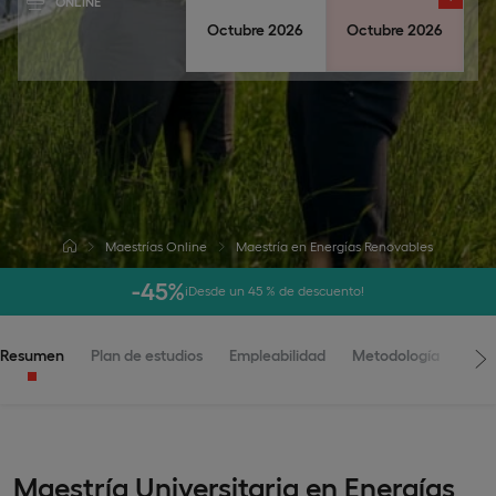
ONLINE
Octubre 2026
Octubre 2026
Maestrías Online
Maestría en Energías Renovables
-45%
¡Desde un 45 % de descuento!
Resumen
Plan de estudios
Empleabilidad
Metodología
Adm
Maestría Universitaria en Energías