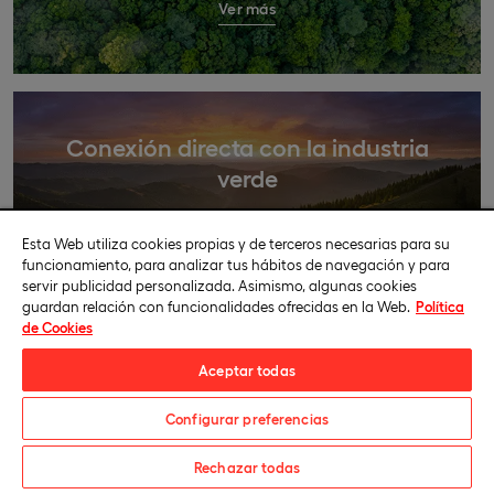
Ver más
Conexión directa con la industria
verde
Ver más
Esta Web utiliza cookies propias y de terceros necesarias para su
funcionamiento, para analizar tus hábitos de navegación y para
servir publicidad personalizada. Asimismo, algunas cookies
guardan relación con funcionalidades ofrecidas en la Web.
Política
de Cookies
Experiencias profesionales
Aceptar todas
inmersivas
Configurar preferencias
Solicita información
Ver más
Rechazar todas