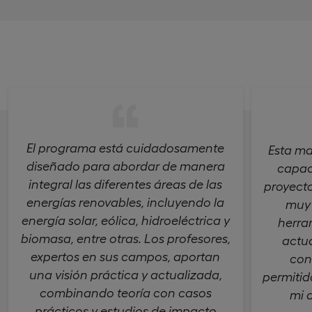
El programa está cuidadosamente
Esta ma
diseñado para abordar de manera
capac
integral las diferentes áreas de las
proyecto
energías renovables, incluyendo la
muy 
energía solar, eólica, hidroeléctrica y
herra
biomasa, entre otras. Los profesores,
actua
expertos en sus campos, aportan
con
una visión práctica y actualizada,
permitid
combinando teoría con casos
mi d
prácticos y estudios de impacto