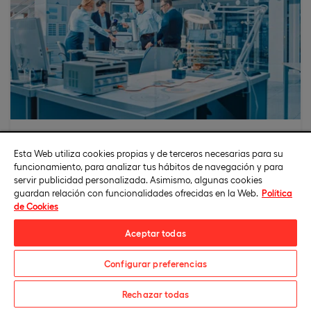
Aprendizaje experiencial
Esta Web utiliza cookies propias y de terceros necesarias para su
El estudiante aprende haciendo, sin acción no hay
funcionamiento, para analizar tus hábitos de navegación y para
aprendizaje. Llevarás a la práctica los
servir publicidad personalizada. Asimismo, algunas cookies
conocimientos aprendidos a través de nuestro
guardan relación con funcionalidades ofrecidas en la Web.
Política
campus virtual y de las herramientas online que
de Cookies
ponemos a tu disposición.
Aceptar todas
Configurar preferencias
Solicita información
Rechazar todas