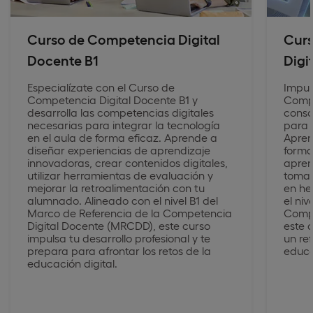
Curso de Competencia Digital
Curs
Docente B1
Digi
Especialízate con el Curso de
Impul
Competencia Digital Docente B1 y
Compe
desarrolla las competencias digitales
conso
necesarias para integrar la tecnología
para 
en el aula de forma eficaz. Aprende a
Apren
diseñar experiencias de aprendizaje
forma
innovadoras, crear contenidos digitales,
apren
utilizar herramientas de evaluación y
tomar
mejorar la retroalimentación con tu
en he
alumnado. Alineado con el nivel B1 del
el ni
Marco de Referencia de la Competencia
Compe
Digital Docente (MRCDD), este curso
este 
impulsa tu desarrollo profesional y te
un re
prepara para afrontar los retos de la
educa
educación digital.