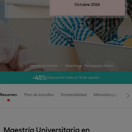
Octubre 2026
Maestrías Online
Maestría en Pedagogía Activa
-45%
¡Descuento hasta el 15 de agosto!
Resumen
Plan de estudios
Empleabilidad
Metodología
Adm
Maestría Universitaria en