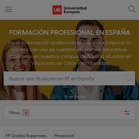
FORMACIÓN PROFESIONAL EN ESPAÑA
Inicia tu formación profesional en España y potencia tu
carrera con uno de nuestros programas educativos
impartidos en nuestros campus de Madrid situados en
Villaviciosa de Odón y Alcobendas
FP en España
Filtros
0
FP Grados Superiores
Presencial