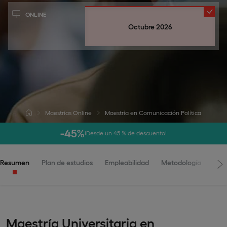
ONLINE
Octubre 2026
Maestrías Online
Maestría en Comunicación Política
-45%
¡Desde un 45 % de descuento!
Resumen
Plan de estudios
Empleabilidad
Metodología
Adm
Maestría Universitaria en