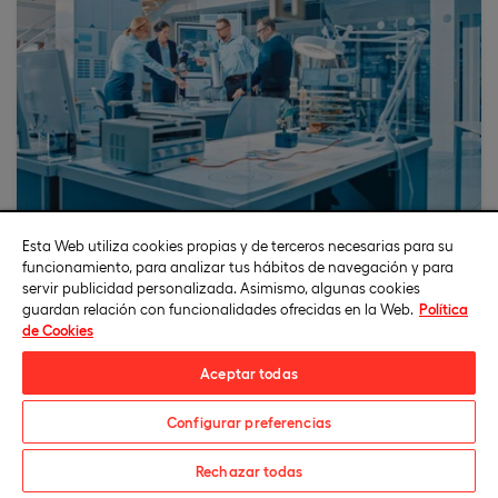
Aprendizaje experiencial
Esta Web utiliza cookies propias y de terceros necesarias para su
funcionamiento, para analizar tus hábitos de navegación y para
El estudiante aprende haciendo, sin acción no hay
servir publicidad personalizada. Asimismo, algunas cookies
aprendizaje. Llevarás a la práctica los
guardan relación con funcionalidades ofrecidas en la Web.
Política
conocimientos aprendidos a través de nuestro
de Cookies
campus virtual y de las herramientas online que
ponemos a tu disposición.
Aceptar todas
Configurar preferencias
Solicita información
Rechazar todas