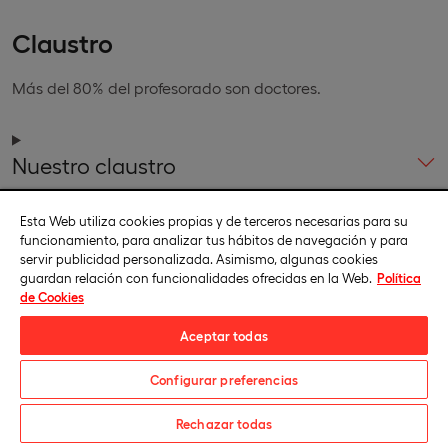
Claustro
Más del 80% del profesorado son doctores.
Nuestro claustro
Esta Web utiliza cookies propias y de terceros necesarias para su
funcionamiento, para analizar tus hábitos de navegación y para
servir publicidad personalizada. Asimismo, algunas cookies
guardan relación con funcionalidades ofrecidas en la Web.
Política
Calidad académica
de Cookies
Aceptar todas
Como parte de su estrategia, la Universidad cuenta con
un plan interno de calidad cuyo objetivo es impulsar una
Configurar preferencias
cultura de calidad y mejora continua, y que permita
afrontar los retos de futuro con la máxima garantía de
Solicita información
Rechazar todas
éxito. De esta manera, se apuesta por: impulsar el logro de