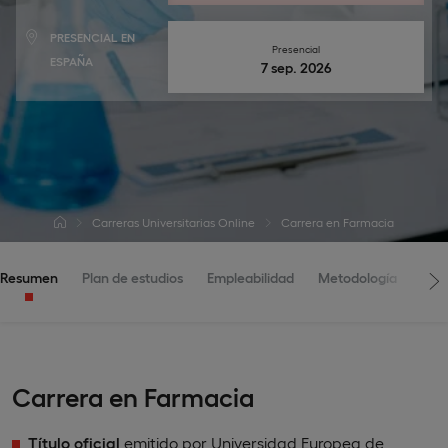
PRESENCIAL EN
Presencial
ESPAÑA
7 sep. 2026
Carreras Universitarias Online
Carrera en Farmacia
Resumen
Plan de estudios
Empleabilidad
Metodología
Adm
Carrera en Farmacia
Título oficial
emitido por Universidad Europea de