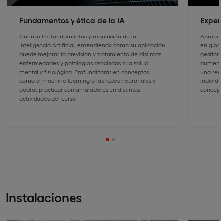
Fundamentos y ética de la IA
Exper
Conoce los fundamentos y regulación de la
Aprende
Inteligencia Artificial, entendiendo como su aplicación
en globa
puede mejorar la previsión y tratamiento de distintas
gestión 
enfermedades y patologías asociadas a la salud
aumenta
mental y fisiológica. Profundizarás en conceptos
una red
como el machine learning o las redes neuronales y
individ
podrás practicar con simuladores en distintas
concept
actividades del curso.
Instalaciones