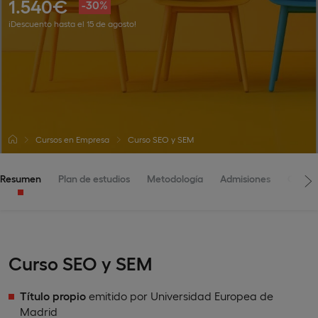
1.540€
-30%
¡Descuento hasta el 15 de agosto!
Cursos en Empresa
Curso SEO y SEM
Resumen
Plan de estudios
Metodología
Admisiones
Claust
Curso SEO y SEM
Título propio
emitido por Universidad Europea de
Madrid