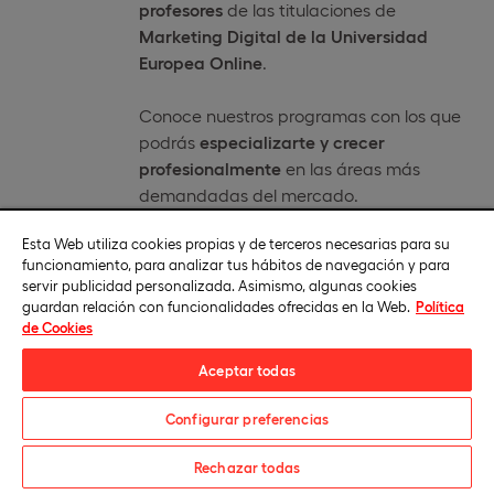
profesores
de las titulaciones de
Marketing Digital de la Universidad
Europea Online
.
Conoce nuestros programas con los que
podrás
especializarte y crecer
profesionalmente
en las áreas más
demandadas del mercado.
Esta Web utiliza cookies propias y de terceros necesarias para su
funcionamiento, para analizar tus hábitos de navegación y para
servir publicidad personalizada. Asimismo, algunas cookies
guardan relación con funcionalidades ofrecidas en la Web.
Política
Excelencia avalada por los mejores
de Cookies
Aceptar todas
Configurar preferencias
Matricúlate
Rechazar todas