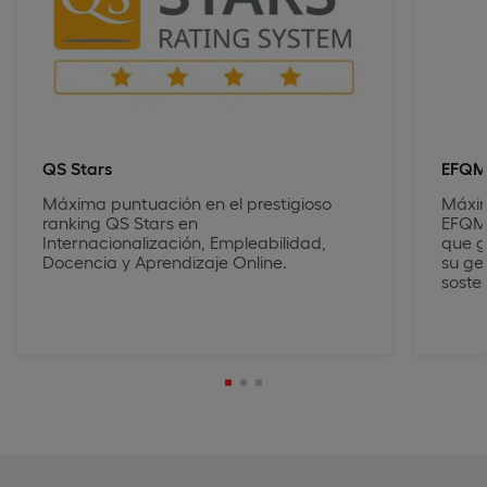
QS Stars
EFQ
Máxima puntuación en el prestigioso
Máxim
ranking QS Stars en
EFQM,
Internacionalización, Empleabilidad,
que g
Docencia y Aprendizaje Online.
su ge
sosten