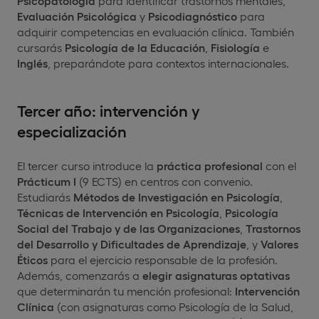
Psicopatología
para identificar trastornos mentales,
Evaluación Psicológica
y
Psicodiagnóstico
para
adquirir competencias en evaluación clínica. También
cursarás
Psicología de la Educación
,
Fisiología
e
Inglés
, preparándote para contextos internacionales.
Tercer año: intervención y
especialización
El tercer curso introduce la
práctica profesional
con el
Prácticum I
(9 ECTS) en centros con convenio.
Estudiarás
Métodos de Investigación en Psicología
,
Técnicas de Intervención en Psicología
,
Psicología
Social del Trabajo y de las Organizaciones
,
Trastornos
del Desarrollo y Dificultades de Aprendizaje
, y
Valores
Éticos
para el ejercicio responsable de la profesión.
Además, comenzarás a
elegir asignaturas optativas
que determinarán tu mención profesional:
Intervención
Clínica
(con asignaturas como Psicología de la Salud,